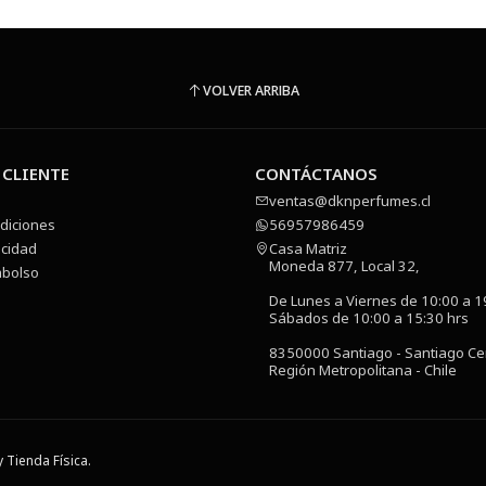
VOLVER ARRIBA
 CLIENTE
CONTÁCTANOS
ventas@dknperfumes.cl
diciones
56957986459
acidad
Casa Matriz
Moneda 877, Local 32,
mbolso
De Lunes a Viernes de 10:00 a 1
Sábados de 10:00 a 15:30 hrs
8350000 Santiago - Santiago Ce
Región Metropolitana - Chile
 Tienda Física.