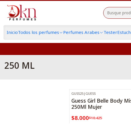
Inicio
Todos los perfumes
Perfumes Arabes
Tester
Estuc
250 ML
GUSS25
|
GUESS
-23%
OFF
Guess Girl Belle Body Mi
250Ml Mujer
$8.000
$10.425