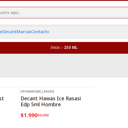
he
Decant
Marcas
Contacto
Inicio
250 ML
DEHAWAS5ML
|
RASASI
-80%
OFF
st
Decant Hawas Ice Rasasi
Edp 5ml Hombre
$1.990
$9.990