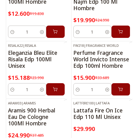
100Ml Hombre
Najm Edp 100 Ml
Hombre
$12.600
$19.830
$19.990
$24.990
Cantidad
Cantidad
RISALA22
|
RISALA
FW218
|
FRAGRANCE WORLD
-37%
OFF
-53%
OFF
Eleganzia Bleu Elite
Perfume Fragrance
Risala Edp 100Ml
World Invicto Intense
Unisex
Edp 100ml Hombre
$15.188
$15.900
$23.990
$33.689
Cantidad
Cantidad
ARAM03
|
ARAMIS
LATTFIRE100
|
LATTAFA
-33%
OFF
Aramis 900 Herbal
Lattafa Fire On Ice
Eau De Cologne
Edp 110 Ml Unisex
100Ml Hombre
$29.990
$24.990
$37.485