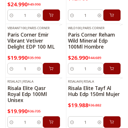
$24.990
$49.990
Cantidad
Cantidad
VIBRANT100
|
PARIS CORNER
WILD100
|
PARIS CORNER
-44%
OFF
-40%
OFF
Paris Corner Emir
Paris Corner Reham
Vibrant Vetiver
Wild Mineral Edp
Delight EDP 100 ML
100Ml Hombre
$19.990
$26.990
$35.990
$44.689
Cantidad
Cantidad
RISALA21
|
RISALA
RISALA69
|
RISALA
-46%
OFF
-46%
OFF
Risala Elite Qasr
Risala Elite Tayf Al
Royal Edp 100Ml
Hub Edp 150ml Mujer
Unisex
$19.988
$36.882
$19.990
$36.735
Cantidad
Cantidad