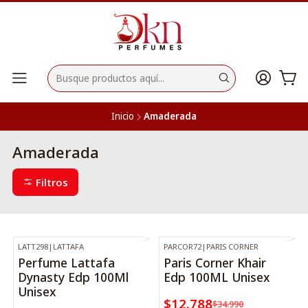
Inicio
Amaderada
Amaderada
Filtros
LATT298
|
LATTAFA
PARCOR72
|
PARIS CORNER
-50%
OFF
-63%
OFF
Perfume Lattafa
Paris Corner Khair
Dynasty Edp 100Ml
Edp 100ML Unisex
Unisex
$12.788
$34.990