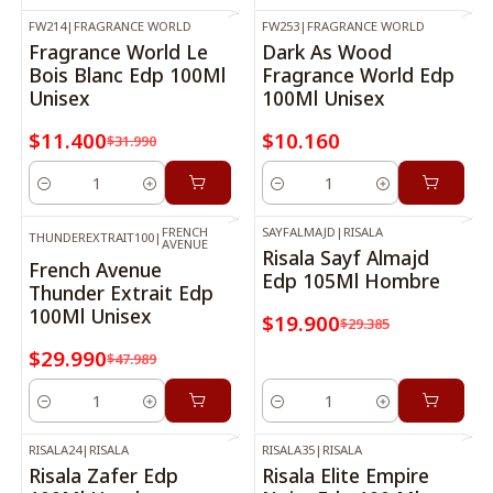
FW214
|
FRAGRANCE WORLD
FW253
|
FRAGRANCE WORLD
-64%
OFF
Fragrance World Le
Dark As Wood
Bois Blanc Edp 100Ml
Fragrance World Edp
Unisex
100Ml Unisex
$11.400
$10.160
$31.990
Cantidad
Cantidad
FRENCH
SAYFALMAJD
|
RISALA
THUNDEREXTRAIT100
|
-38%
OFF
-32%
OFF
AVENUE
Risala Sayf Almajd
French Avenue
Edp 105Ml Hombre
Thunder Extrait Edp
100Ml Unisex
$19.900
$29.385
$29.990
$47.989
Cantidad
Cantidad
RISALA24
|
RISALA
RISALA35
|
RISALA
-36%
OFF
-20%
OFF
Risala Zafer Edp
Risala Elite Empire