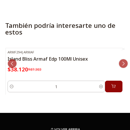
También podría interesarte uno de
estos
ARMF294
|
ARMAF
-56%
OFF
Island Bliss Armaf Edp 100Ml Unisex
$38.120
$87.303
Cantidad
VOLVER ARRIBA