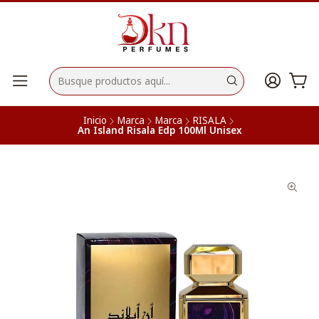
Inicio
Marca
Marca
RISALA
An Island Risala Edp 100Ml Unisex