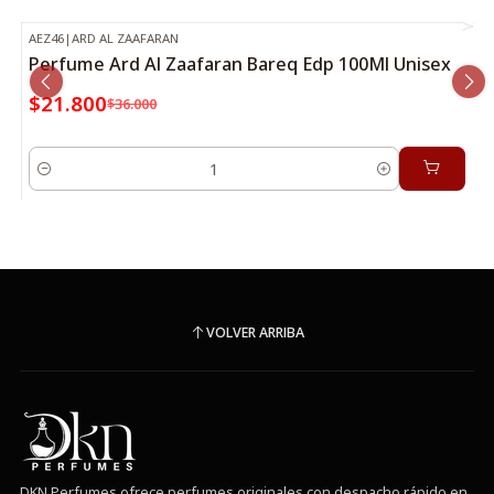
AEZ46
|
ARD AL ZAAFARAN
-39%
OFF
Perfume Ard Al Zaafaran Bareq Edp 100Ml Unisex
$21.800
$36.000
Cantidad
VOLVER ARRIBA
DKN Perfumes ofrece perfumes originales con despacho rápido en