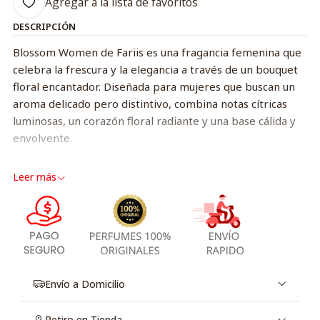
Agregar a la lista de favoritos
DESCRIPCIÓN
Blossom Women de Fariis es una fragancia femenina que
celebra la frescura y la elegancia a través de un bouquet
floral encantador. Diseñada para mujeres que buscan un
aroma delicado pero distintivo, combina notas cítricas
luminosas, un corazón floral radiante y una base cálida y
envolvente.
Notas de salida:
Cítricos frescos, Bergamota, Mandarina
Leer más
Notas de corazón:
Flores blancas, Rosa, Jazmín
Notas de fondo:
Almizcle, Vainilla, Maderas suaves
Envío a Domicilio
Retiro en Tienda