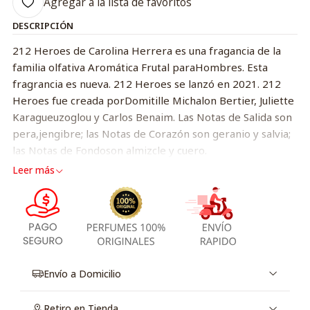
Agregar a la lista de favoritos
DESCRIPCIÓN
212 Heroes de Carolina Herrera es una fragancia de la
familia olfativa Aromática Frutal paraHombres. Esta
fragrancia es nueva. 212 Heroes se lanzó en 2021. 212
Heroes fue creada porDomitille Michalon Bertier, Juliette
Karagueuzoglou y Carlos Benaim. Las Notas de Salida son
pera,jengibre; las Notas de Corazón son geranio y salvia;
las Notas de Fondoson almizcle y cuero.
Leer más
Envío a Domicilio
Retiro en Tienda