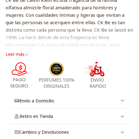
CK Be de Calvin Klein es una fragancia de la familia
olfativa almizcle floral amaderado para hombres y
mujeres. Con cualidades íntimas y ligeras que invitan a
que las personas se acerquen entre ellas. CK Be es tan
distinta como cada persona que la lleva. CK Be se lanzó en
1996. La nariz detrás de esta fragancia es Rene
Morgenthaler. Las notas de salida son lavanda, notas
verdes, menta, mandarina, enebro de Virginia y
Leer más
bergamota; Las notas de corazón son verde, magnolia,
orquídea, fresia, durazno y jazmín. Las notas de fondo son
sánsalo, ámbar, opío, almizcle, cedro y vainilla.
Envío a Domicilio
Retiro en Tienda
Cambios y Devoluciones