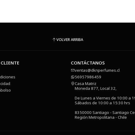
VOLVER ARRIBA
 CLIENTE
CONTÁCTANOS
ventas@dknperfumes.cl
diciones
56957986459
acidad
Casa Matriz
Moneda 877, Local 32,
mbolso
De Lunes a Viernes de 10:00 a 1
Sábados de 10:00 a 15:30 hrs
8350000 Santiago - Santiago Ce
Región Metropolitana - Chile