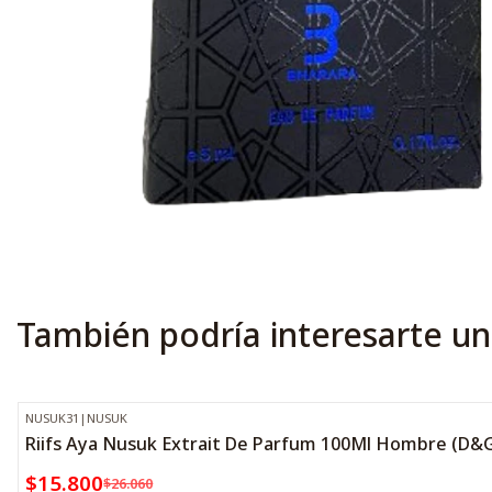
También podría interesarte un
NUSUK31
|
NUSUK
-39%
OFF
Riifs Aya Nusuk Extrait De Parfum 100Ml Hombre (D&G
$15.800
$26.060