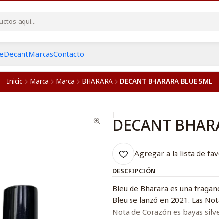
he
Decant
Marcas
Contacto
Inicio
Marca
Marca
BHARARA
DECANT BHARARA BLUE 5ML
|
DECANT BHAR
Agregar a la lista de fav
DESCRIPCIÓN
Bleu de Bharara es una fraganc
Bleu se lanzó en 2021. Las Nota
Nota de Corazón es bayas silves