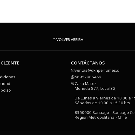
VOLVER ARRIBA
 CLIENTE
CONTÁCTANOS
ventas@dknperfumes.cl
diciones
56957986459
acidad
Casa Matriz
Moneda 877, Local 32,
mbolso
De Lunes a Viernes de 10:00 a 1
Sábados de 10:00 a 15:30 hrs
8350000 Santiago - Santiago Ce
Región Metropolitana - Chile