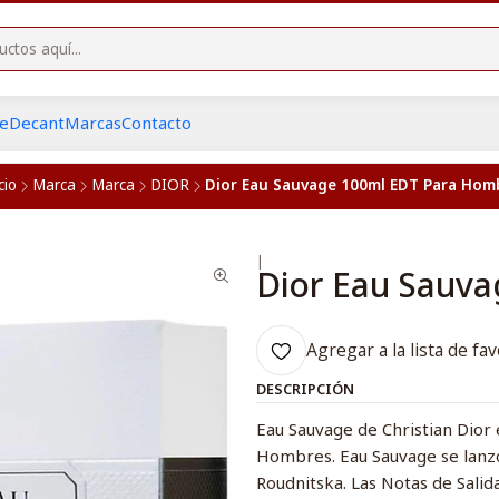
he
Decant
Marcas
Contacto
cio
Marca
Marca
DIOR
Dior Eau Sauvage 100ml EDT Para Hom
|
Dior Eau Sauv
Agregar a la lista de fav
DESCRIPCIÓN
Eau Sauvage de Christian Dior e
Hombres. Eau Sauvage se lanzó
Roudnitska. Las Notas de Salid