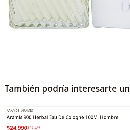
También podría interesarte un
ARAM03
|
ARAMIS
-33%
OFF
Aramis 900 Herbal Eau De Cologne 100Ml Hombre
$24.990
$37.485