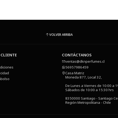
VOLVER ARRIBA
 CLIENTE
CONTÁCTANOS
ventas@dknperfumes.cl
diciones
56957986459
acidad
Casa Matriz
Moneda 877, Local 32,
mbolso
De Lunes a Viernes de 10:00 a 1
Sábados de 10:00 a 15:30 hrs
8350000 Santiago - Santiago Ce
Región Metropolitana - Chile