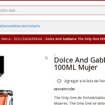
he
Decant
Marcas
Contacto
Marca
DOLCE&GABBANA
Dolce And Gabbana The Only One ED
|
Dolce And Gab
100ML Mujer
Agregar a la lista de fav
DESCRIPCIÓN
The Only One de Dolce&Gabbana
Mujeres. The Only One se lanzó