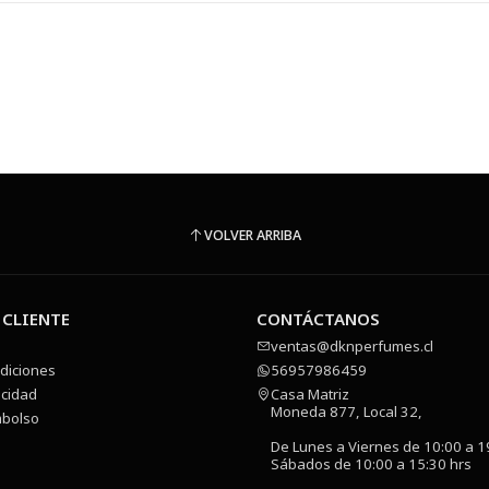
VOLVER ARRIBA
 CLIENTE
CONTÁCTANOS
ventas@dknperfumes.cl
diciones
56957986459
acidad
Casa Matriz
Moneda 877, Local 32,
mbolso
De Lunes a Viernes de 10:00 a 1
Sábados de 10:00 a 15:30 hrs