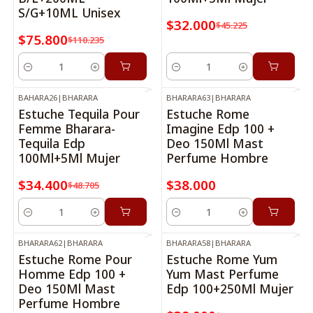
S/G+10ML Unisex
$32.000
$45.225
$75.800
$110.235
Cantidad
Cantidad
BAHARA26
|
BHARARA
BHARARA63
|
BHARARA
-29%
OFF
Estuche Tequila Pour
Estuche Rome
Femme Bharara-
Imagine Edp 100 +
Tequila Edp
Deo 150Ml Mast
100Ml+5Ml Mujer
Perfume Hombre
$34.400
$38.000
$48.705
Cantidad
Cantidad
BHARARA62
|
BHARARA
BHARARA58
|
BHARARA
-17%
OFF
Estuche Rome Pour
Estuche Rome Yum
Homme Edp 100 +
Yum Mast Perfume
Deo 150Ml Mast
Edp 100+250Ml Mujer
Perfume Hombre