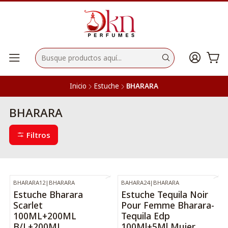
Inicio
Estuche
BHARARA
BHARARA
Filtros
BHARARA12
|
BHARARA
BAHARA24
|
BHARARA
-31%
OFF
-29%
OFF
Estuche Bharara
Estuche Tequila Noir
Scarlet
Pour Femme Bharara-
100ML+200ML
Tequila Edp
B/L+200ML
100Ml+5Ml Mujer