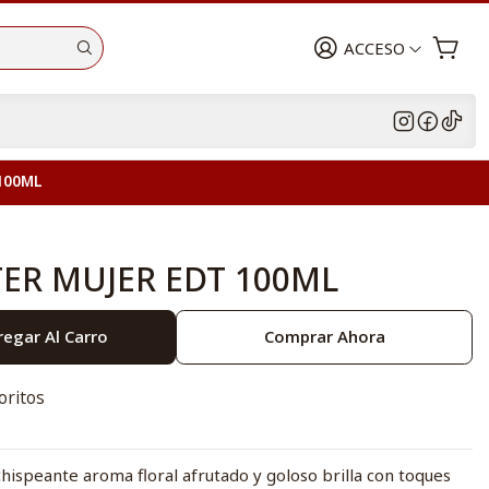
ACCESO
100ML
TER MUJER EDT 100ML
egar Al Carro
Comprar Ahora
oritos
chispeante aroma floral afrutado y goloso brilla con toques