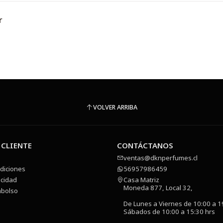
r
VOLVER ARRIBA
 CLIENTE
CONTÁCTANOS
ventas@dknperfumes.cl
diciones
56957986459
acidad
Casa Matriz
Moneda 877, Local 32,
mbolso
De Lunes a Viernes de 10:00 a 1
Sábados de 10:00 a 15:30 hrs