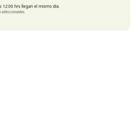
s 12:00 hrs llegan el mismo día.
s seleccionadas.