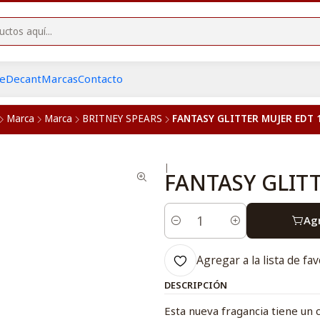
he
Decant
Marcas
Contacto
Marca
Marca
BRITNEY SPEARS
FANTASY GLITTER MUJER EDT 
|
FANTASY GLIT
Agr
Cantidad
Agregar a la lista de fav
DESCRIPCIÓN
Esta nueva fragancia tiene un 