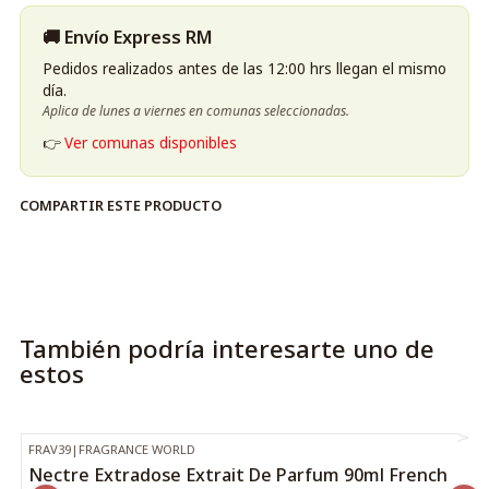
diferenciadora.
Enfoque olfativo preciso gracias al uso de headspace,
🚚 Envío Express RM
que captura la esencia real del ingrediente.
Pedidos realizados antes de las 12:00 hrs llegan el mismo
Versátil y adecuado tanto para el día como para
día.
ocasiones especiales.
Aplica de lunes a viernes en comunas seleccionadas.
👉
Ver comunas disponibles
Palabras clave SEO: French Avenue Chaos, Extrait EDP 100
ml, perfume unisex, kirsch headspace, fragancia cereza.
COMPARTIR ESTE PRODUCTO
French Avenue Chaos Extrait Edp 100 ML Unisex (Kirsch
Headspace
También podría interesarte uno de
estos
FRAV39
|
FRAGRANCE WORLD
-21%
OFF
Nectre Extradose Extrait De Parfum 90ml French