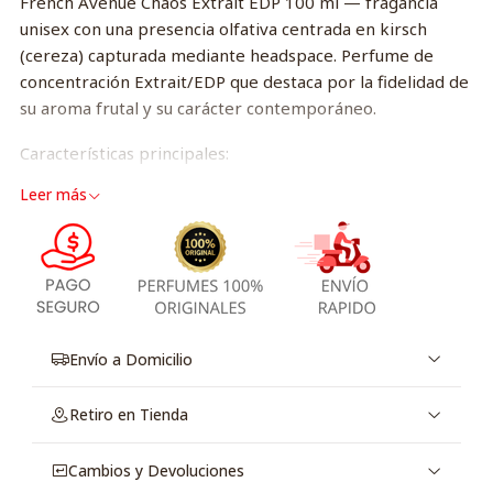
French Avenue Chaos Extrait EDP 100 ml — fragancia
unisex con una presencia olfativa centrada en kirsch
(cereza) capturada mediante headspace. Perfume de
concentración Extrait/EDP que destaca por la fidelidad de
su aroma frutal y su carácter contemporáneo.
Características principales:
Leer más
Marca: French Avenue.
Concentración: Extrait / EDP.
Formato: 100 ml.
Género: Unisex.
Nota distintiva: kirsch (cereza) obtenida por técnica
headspace para una interpretación más natural y
auténtica.
Envío a Domicilio
Por qué elegirlo:
Retiro en Tienda
Perfil singular centrado en la cereza, ideal para
Cambios y Devoluciones
quienes buscan una fragancia moderna y