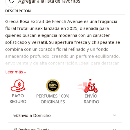
Agregar a la lista de favoritos
DESCRIPCIÓN
Grecia Rosa Extrait de French Avenue es una fragancia
floral frutal unisex lanzada en 2025, diseñada para
quienes buscan elegancia moderna con un carácter
sofisticado y versátil. Su apertura fresca y chispeante se
combina con un corazón floral refinado y un fondo
amaderado profundo, creando un perfume equilibrado,
envolvente y de alta concentración. Ideal para destacar
con estilo tanto de día como de noche, ofrece una
Leer más
excelente duración y una estela elegante.
Notas de la fragancia:
Salida:
Toronja (pomelo), champaña, pera
Corazón:
Rosa, incienso de olíbano (franquincienso),
peonía, jazmín
Envío a Domicilio
Fondo:
Cedro, vetiver, madera de oud
Retiro en Tienda