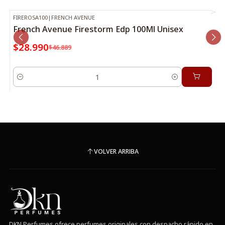
FIREROSA100
|
FRENCH AVENUE
-38%
OFF
French Avenue Firestorm Edp 100Ml Unisex
$28.990
$46.889
Cantidad
VOLVER ARRIBA
DKN Perfumes ofrece perfumes originales con despacho rápido en