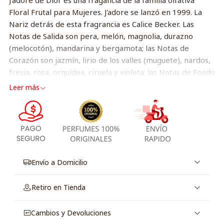
J'adore de Dior es una fragancia de la familia olfativa
Floral Frutal para Mujeres. J'adore se lanzó en 1999. La
Nariz detrás de esta fragrancia es Calice Becker. Las
Notas de Salida son pera, melón, magnolia, durazno
(melocotón), mandarina y bergamota; las Notas de
Corazón son jazmín, lirio de los valles (muguete), nardos,
fresia, rosa, orquídea, ciruela y violeta; las Notas de Fondo
son almizcle, vainilla, zarzamora (frambuesa negra) y
Leer más
cedro. Este perfume es el ganador del premio FiFi Award
Best National Advertising Campaign / TV 2007.
Envío a Domicilio
Retiro en Tienda
Cambios y Devoluciones