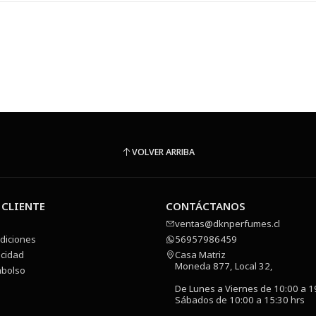
VOLVER ARRIBA
 CLIENTE
CONTÁCTANOS
ventas@dknperfumes.cl
diciones
56957986459
acidad
Casa Matriz
Moneda 877, Local 32,
mbolso
De Lunes a Viernes de 10:00 a 1
Sábados de 10:00 a 15:30 hrs