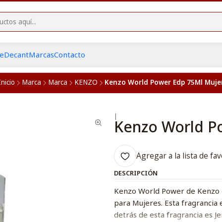
he
Decant
Marcas
Contacto
Inicio
Marca
Marca
KENZO
Kenzo World Power Edp 75Ml Muje
|
Kenzo World P
Agregar a la lista de fav
DESCRIPCIÓN
Kenzo World Power de Kenzo es
para Mujeres. Esta fragrancia
detrás de esta fragrancia es J