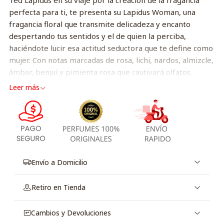
Ted Lapidus en su viaje por la creación de la fragancia
perfecta para ti, te presenta su Lapidus Woman, una
fragancia floral que transmite delicadeza y encanto
despertando tus sentidos y el de quien la perciba,
haciéndote lucir esa actitud seductora que te define como
mujer. Con notas marcadas de rosa, lichi, nardos, almizcle,
ámbar, benjuí y pimienta rosa que cautivará olfatos.
Excelente para una noche romántica acompañando una
Leer más
vestimenta delicada marcando tu naturalidad sensual, así
será la combinación perfecta.
Envío a Domicilio
Retiro en Tienda
Cambios y Devoluciones