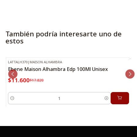
También podría interesarte uno de
estos
LATTALH370
|
MAISON ALHAMBRA
-35%
OFF
Ebene Maison Alhambra Edp 100Ml Unisex
$11.600
$17.820
Cantidad