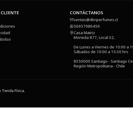
 CLIENTE
CONTÁCTANOS
ventas@dknperfumes.cl
diciones
56957986459
acidad
Casa Matriz
Moneda 877, Local 32,
mbolso
De Lunes a Viernes de 10:00 a 1
Sábados de 10:00 a 15:30 hrs
8350000 Santiago - Santiago Ce
Región Metropolitana - Chile
 Tienda Física.