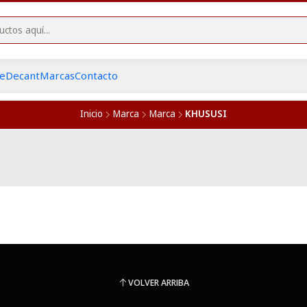
he
Decant
Marcas
Contacto
Inicio
Marca
Marca
KHUSUSI
VOLVER ARRIBA