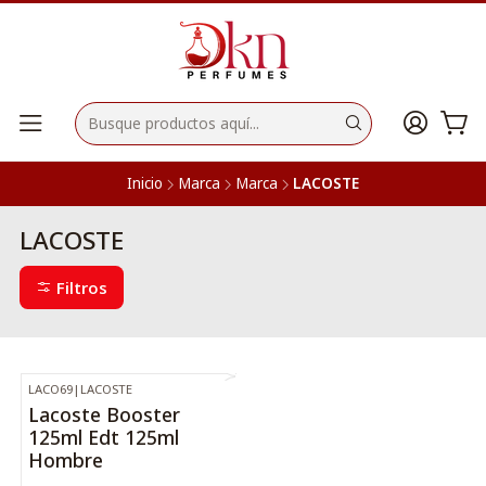
Inicio
Marca
Marca
LACOSTE
LACOSTE
Filtros
LACO69
|
LACOSTE
-32%
OFF
Lacoste Booster
125ml Edt 125ml
Hombre