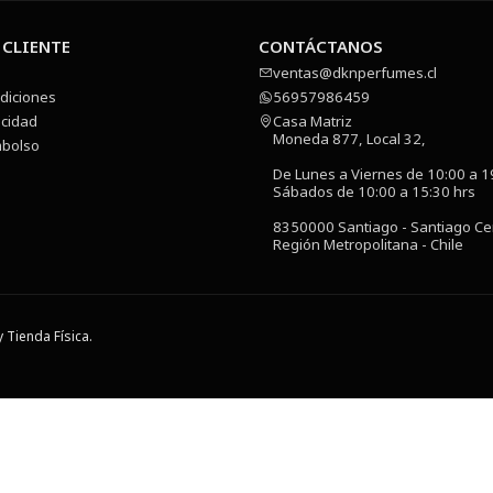
 CLIENTE
CONTÁCTANOS
ventas@dknperfumes.cl
diciones
56957986459
acidad
Casa Matriz
Moneda 877, Local 32,
mbolso
De Lunes a Viernes de 10:00 a 1
Sábados de 10:00 a 15:30 hrs
8350000 Santiago - Santiago Ce
Región Metropolitana - Chile
 Tienda Física.