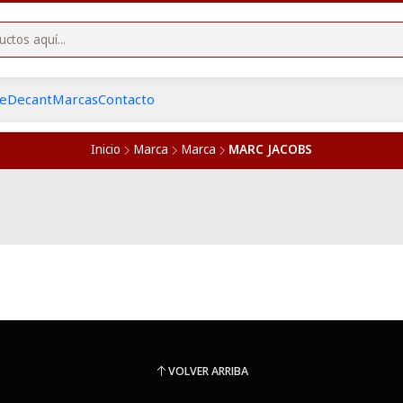
he
Decant
Marcas
Contacto
Inicio
Marca
Marca
MARC JACOBS
VOLVER ARRIBA