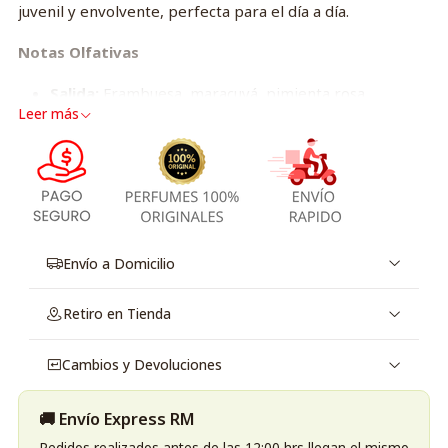
juvenil y envolvente, perfecta para el día a día.
Notas Olfativas
Salida:
Frambuesa, maracuyá, pimienta rosa,
Leer más
bergamota
Corazón:
Rosa, pera, magnolia
Fondo:
Almizcle, ambroxan, madera de ensueño,
sándalo
Mejor momento para usar:
Día y uso diario
Público objetivo:
Mujeres que buscan un aroma fresco,
Envío a Domicilio
femenino y actual
Retiro en Tienda
Cambios y Devoluciones
🚚 Envío Express RM
Pedidos realizados antes de las 12:00 hrs llegan el mismo