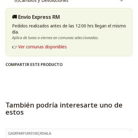
Cambios y Devoluciones
Mejor momento para usarlo:
Ideal para el
día y la noche
, durante
primavera y otoño
,
🚚 Envío Express RM
cuando su mezcla frutal y amaderada despliega toda su
elegancia.
Pedidos realizados antes de las 12:00 hrs llegan el mismo
día.
Público ideal:
Aplica de lunes a viernes en comunas seleccionadas.
Diseñado para
hombres y mujeres
con alma nostálgica y
👉
Ver comunas disponibles
sofisticada, que aprecian fragancias
refinadas, sensuales
y llenas de historia
.
COMPARTIR ESTE PRODUCTO
También podría interesarte uno de
estos
QASRPARFUMS100
|
RISALA
-31%
OFF