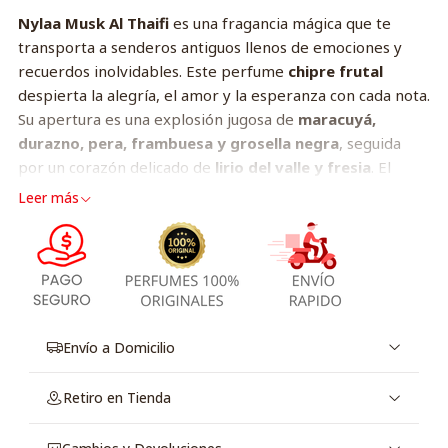
Nylaa Musk Al Thaifi
es una fragancia mágica que te
transporta a senderos antiguos llenos de emociones y
recuerdos inolvidables. Este perfume
chipre frutal
despierta la alegría, el amor y la esperanza con cada nota.
Su apertura es una explosión jugosa de
maracuyá,
durazno, pera, frambuesa y grosella negra
, seguida
por un corazón delicado de
lirio del valle y fresia
. El
fondo se funde en una sinfonía cálida y envolvente de
Leer más
almizcle, sándalo, vainilla, pachulí y ámbar
, creando una
experiencia sensorial refinada y cautivadora.
Notas de la fragancia:
Notas de salida:
Maracuyá, Durazno, Pera,
Frambuesa, Grosella negra (Cassis)
Envío a Domicilio
Notas de corazón:
Lirio del valle, Fresia
Notas de fondo:
Almizcle, Sándalo, Vainilla, Pachulí,
Retiro en Tienda
Ámbar