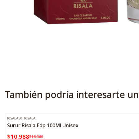
También podría interesarte un
RISALA50
|
RISALA
-40%
OFF
Surur Risala Edp 100Ml Unisex
$10.988
$18.360