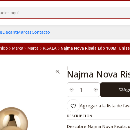
he
Decant
Marcas
Contacto
nicio
Marca
Marca
RISALA
Najma Nova Risala Edp 100Ml Unise
|
Najma Nova Ris
Agr
Cantidad
Agregar a la lista de fav
DESCRIPCIÓN
Descubre Najma Nova Risala, un