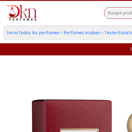
Inicio
Todos los perfumes
Perfumes Arabes
Tester
Estuc
I