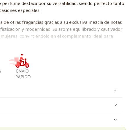
te perfume destaca por su versatilidad, siendo perfecto tanto
casiones especiales.
a de otras fragancias gracias a su exclusiva mezcla de notas
isticación y modernidad. Su aroma equilibrado y cautivador
mujeres, convirtiéndolo en el complemento ideal para
fragancia que se adapte a su personalidad y a su ritmo de
frescura duradera que te acompañará a lo largo del día.
con Najma Nova Risala, una opción que no puede faltar en tu