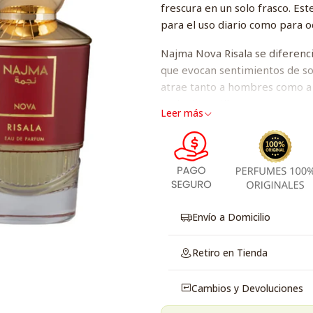
frescura en un solo frasco. Es
para el uso diario como para o
Najma Nova Risala se diferenci
que evocan sentimientos de sof
atrae tanto a hombres como a 
cualquier estilo.
Leer más
Ideal para quienes buscan una 
vida. Aporta una sensación de 
Siéntete confiado y atractivo 
colección de perfumes.
Envío a Domicilio
Retiro en Tienda
Cambios y Devoluciones