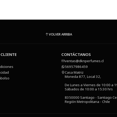
VOLVER ARRIBA
 CLIENTE
CONTÁCTANOS
ventas@dknperfumes.cl
diciones
56957986459
acidad
Casa Matriz
Moneda 877, Local 32,
mbolso
De Lunes a Viernes de 10:00 a 1
Sábados de 10:00 a 15:30 hrs
8350000 Santiago - Santiago Ce
Región Metropolitana - Chile