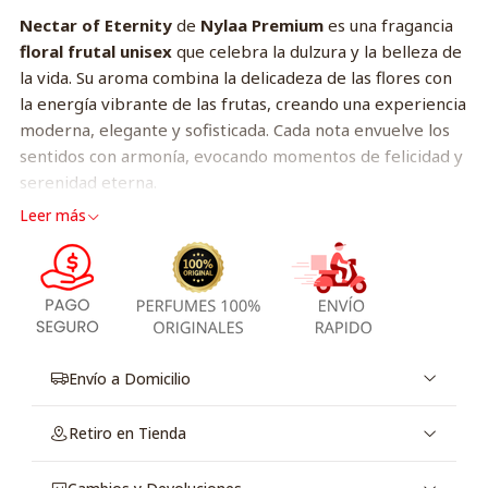
Nectar of Eternity
de
Nylaa Premium
es una fragancia
floral frutal unisex
que celebra la dulzura y la belleza de
la vida. Su aroma combina la delicadeza de las flores con
la energía vibrante de las frutas, creando una experiencia
moderna, elegante y sofisticada. Cada nota envuelve los
sentidos con armonía, evocando momentos de felicidad y
serenidad eterna.
Leer más
Notas de salida:
Frutas exóticas, Bergamota,
Mandarina
Notas de corazón:
Rosa, Jazmín, Lirio del valle
Notas de fondo:
Vainilla, Almizcle, Sándalo, Ámbar
Diseñado para
hombres y mujeres
con un espíritu libre y
elegante, que buscan una fragancia
moderna, luminosa y
Envío a Domicilio
memorable
.
Ideal para el
día y la noche
, especialmente
en
primavera y verano
, cuando su frescura y dulzura
Retiro en Tienda
natural se sienten más radiantes.