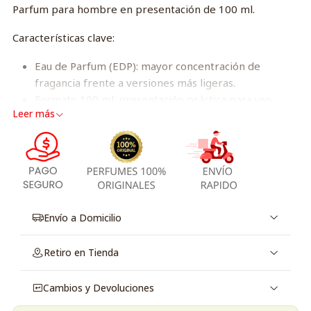
Parfum para hombre en presentación de 100 ml.
Características clave:
Eau de Parfum (EDP): mayor concentración de
fragancia frente a versiones más ligeras.
Formato 100 ml: presentación práctica para uso
Leer más
diario y ocasiones especiales.
Diseñado para hombre: nombre comercial Nitro
Gold Dumont Pour Homme que identifica su enfoque
masculino.
Marca: POR DEFINIR.
Por qué elegirlo:
Envío a Domicilio
Presentación estándar y fácil de llevar que combina
Retiro en Tienda
capacidad y versatilidad.
Ideal como opción personal o para regalar a quienes
Cambios y Devoluciones
buscan una fragancia masculina en formato EDP.