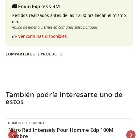
Palabras clave SEO: Nitro Gold Dumont, Pour Homme,
🚚 Envío Express RM
EDP, 100 ml, perfume hombr
Pedidos realizados antes de las 12:00 hrs llegan el mismo
día.
Nitro Gold Dumont Pour Homme Edp 100Ml Hombre
Aplica de lunes a viernes en comunas seleccionadas.
👉
Ver comunas disponibles
COMPARTIR ESTE PRODUCTO
También podría interesarte uno de
estos
DUMONT57
|
DUMONT
-27%
OFF
Nitro Red Intensely Pour Homme Edp 100Ml
Hombre