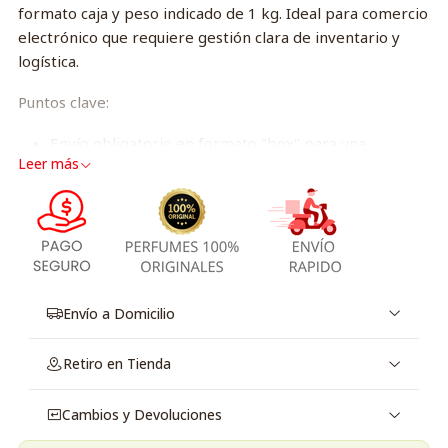
formato caja y peso indicado de 1 kg. Ideal para comercio
electrónico que requiere gestión clara de inventario y
logística.
Puntos clave:
Envío obligatorio en formato "box" para una
Leer más
manipulación segura.
Peso registrado: 1 kg.
Stock configurado como ilimitado y opción de
notificación de reposición activada.
Reseñas habilitadas para generar confianza y
mejorar conversiones.
Compra única disponible; la plataforma admite
Envío a Domicilio
gestión de suscripciones (actualmente no
habilitadas).
Retiro en Tienda
Descripción breve SEO: Producto disponible con envío en
Cambios y Devoluciones
caja, peso 1 kg, stock flexible y notificación de reposición.
Perfecto para tiendas online que buscan facilidad de