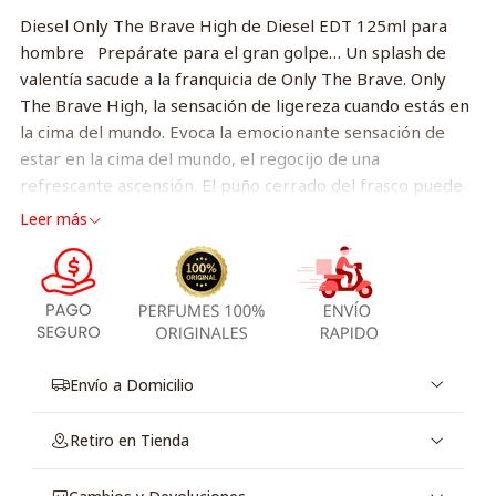
Diesel Only The Brave High de Diesel EDT 125ml para
hombre Prepárate para el gran golpe… Un splash de
valentía sacude a la franquicia de Only The Brave. Only
The Brave High, la sensación de ligereza cuando estás en
la cima del mundo. Evoca la emocionante sensación de
estar en la cima del mundo, el regocijo de una
refrescante ascensión. El puño cerrado del frasco puede
entenderse de 3 formas:Verticalmente, puño
Leer más
determinado: afirmación de sí mismo.Horizontalmente,
puño tendido: Fuerza.Erguido: Referencia a artistas
visionarios, íconos deportivos y movimientos urbaños
alternativos que han marcado la historia.
Envío a Domicilio
Retiro en Tienda