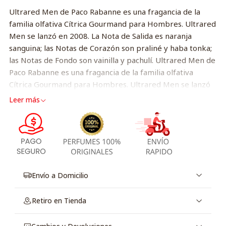
Ultrared Men de Paco Rabanne es una fragancia de la
familia olfativa Cítrica Gourmand para Hombres. Ultrared
Men se lanzó en 2008. La Nota de Salida es naranja
sanguina; las Notas de Corazón son praliné y haba tonka;
las Notas de Fondo son vainilla y pachulí. Ultrared Men de
Paco Rabanne es una fragancia de la familia olfativa
Cítrica Gourmand para Hombres. Ultrared Men se lanzó
en 2008. La Nota de Salida es naranja sanguina; las Notas
Leer más
de Corazón son praliné y haba tonka; las Notas de Fondo
son vainilla y pachulí.
Envío a Domicilio
Retiro en Tienda