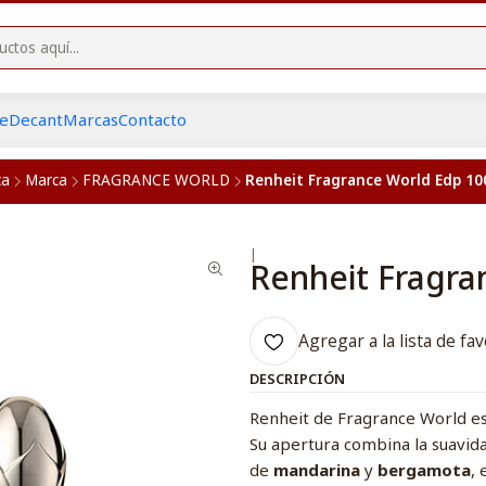
he
Decant
Marcas
Contacto
ca
Marca
FRAGRANCE WORLD
Renheit Fragrance World Edp 1
|
Renheit Fragr
Agregar a la lista de fav
DESCRIPCIÓN
Renheit de Fragrance World es
Su apertura combina la suavid
de
mandarina
y
bergamota
, 