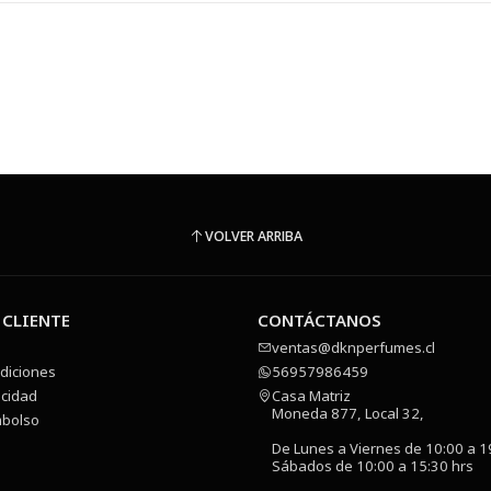
VOLVER ARRIBA
 CLIENTE
CONTÁCTANOS
ventas@dknperfumes.cl
diciones
56957986459
acidad
Casa Matriz
Moneda 877, Local 32,
mbolso
De Lunes a Viernes de 10:00 a 1
Sábados de 10:00 a 15:30 hrs