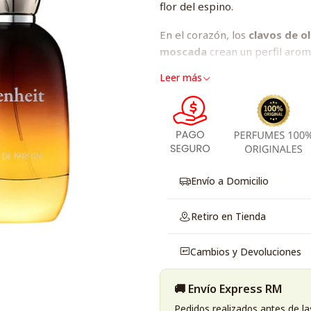
flor del espino.
En el corazón, los
clavos de o
moscada
crean un perfil aromá
fuerza del
cuero
, el carácter 
Leer más
vetiver
, aportando una estela
Ideal para hombres que buscan 
Envío a Domicilio
Retiro en Tienda
Cambios y Devoluciones
🚚 Envío Express RM
Pedidos realizados antes de la