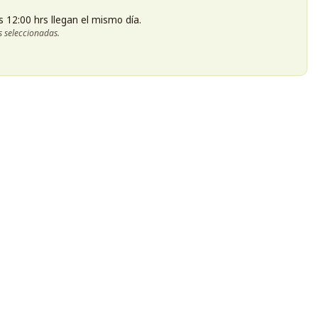
s 12:00 hrs llegan el mismo día.
s seleccionadas.