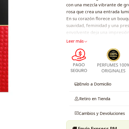
con una mezcla vibrante de gr
rosa que crea una entrada lumi
En su corazón florece un bouqu
suavidad, feminidad y una prese
envolvente deja una impresión
noche.
Leer más
Salida:
grosella negra, be
Corazón:
jazmín, rosa, vio
Fondo:
acordes suaves y 
Envío a Domicilio
Retiro en Tienda
Cambios y Devoluciones
🚚 Envío Express RM