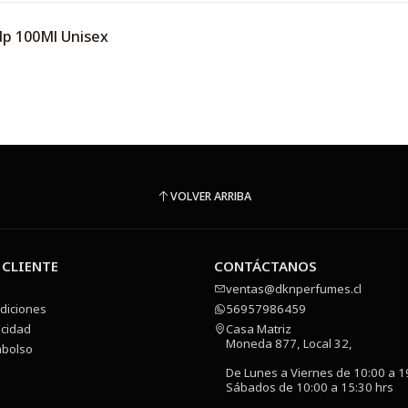
dp 100Ml Unisex
VOLVER ARRIBA
 CLIENTE
CONTÁCTANOS
ventas@dknperfumes.cl
diciones
56957986459
acidad
Casa Matriz
Moneda 877, Local 32,
mbolso
De Lunes a Viernes de 10:00 a 1
Sábados de 10:00 a 15:30 hrs