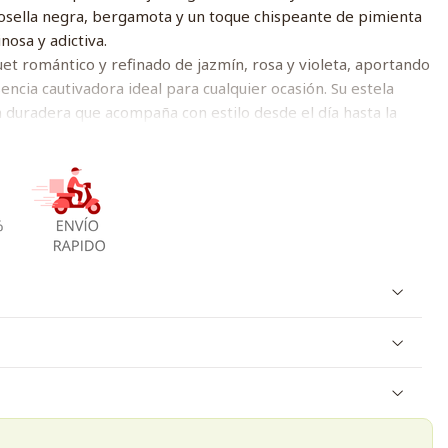
osella negra, bergamota y un toque chispeante de pimienta
nosa y adictiva.
et romántico y refinado de jazmín, rosa y violeta, aportando
ncia cautivadora ideal para cualquier ocasión. Su estela
 duradera que acompaña con estilo desde el día hasta la
rgamota, pimienta rosa
leta
envolventes