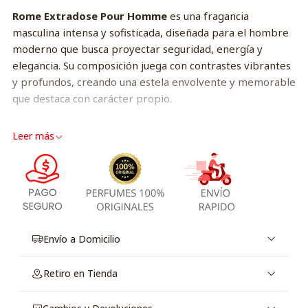
Rome Extradose Pour Homme
es una fragancia
masculina intensa y sofisticada, diseñada para el hombre
moderno que busca proyectar seguridad, energía y
elegancia. Su composición juega con contrastes vibrantes
y profundos, creando una estela envolvente y memorable
que destaca con carácter propio.
Acordes Olfativos:
Leer más
Frescura chispeante y energética
Acordes aromáticos modernos
Fondo profundo y envolvente
Público Objetivo:
Hombres que buscan una fragancia intensa, moderna y
Envío a Domicilio
sofisticada para destacar con presencia. Ideal para la
noche, salidas especiales, eventos y climas templados a
Retiro en Tienda
frescos.