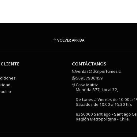
VOLVER ARRIBA
 CLIENTE
CONTÁCTANOS
ventas@dknperfumes.cl
diciones
56957986459
acidad
Casa Matriz
Moneda 877, Local 32,
mbolso
De Lunes a Viernes de 10:00 a 1
Sábados de 10:00 a 15:30 hrs
8350000 Santiago - Santiago Ce
Región Metropolitana - Chile