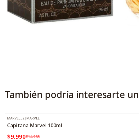
También podría interesarte un
MARVEL32
|
MARVEL
-33%
OFF
Capitana Marvel 100ml
$9.990
$14.985