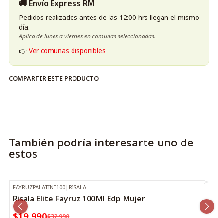
🚚 Envío Express RM
Notas de la fragancia:
Pedidos realizados antes de las 12:00 hrs llegan el mismo
día.
Salida:
Pimienta rosa, enebro, violeta
Aplica de lunes a viernes en comunas seleccionadas.
Corazón:
Toffee, canela, lavanda, salvia
👉
Ver comunas disponibles
Fondo:
Vainilla, haba tonka, ámbar, gamuza
COMPARTIR ESTE PRODUCTO
También podría interesarte uno de
estos
FAYRUZPALATINE100
|
RISALA
-39%
OFF
Risala Elite Fayruz 100Ml Edp Mujer
$19.990
$32.990