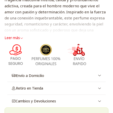
adictiva, creada para el hombre moderno que vive el
amor con pasión y determinación. Inspirado en la fuerza
de una conexión inquebrantable, este perfume expresa
seguridad, romanticismo y carácter, envolviendo la piel
con un aroma sofisticado y poderoso que deja una
impresión duradera. Ideal para noches especiales, citas y
Leer más
climas fríos, es una declaración olfativa de intensidad
emocional y elegancia contemporánea.
Su composición se abre con un toque especiado y
vibrante que evoluciona hacia un corazón dulce y
aromático, donde los acordes gourmand se fusionan con
Envío a Domicilio
notas especiadas y herbales. El fondo es cálido, sensual y
envolvente, dominado por vainilla y haba tonka, creando
Retiro en Tienda
una estela profunda y seductora que refleja la fuerza de
un amor vivido sin límites. Stronger With You Intensely es
el perfume perfecto para hombres seguros, apasionados
Cambios y Devoluciones
y auténticos.