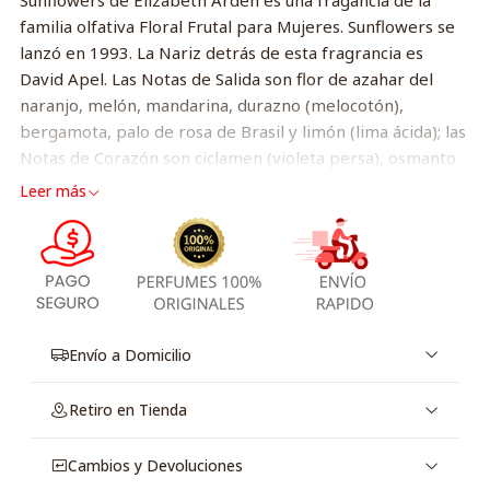
Sunflowers de Elizabeth Arden es una fragancia de la
familia olfativa Floral Frutal para Mujeres. Sunflowers se
lanzó en 1993. La Nariz detrás de esta fragrancia es
David Apel. Las Notas de Salida son flor de azahar del
naranjo, melón, mandarina, durazno (melocotón),
bergamota, palo de rosa de Brasil y limón (lima ácida); las
Notas de Corazón son ciclamen (violeta persa), osmanto
(olivo oloroso), raíz de lirio, jazmín y rosa; las Notas de
Leer más
Fondo son sándalo, ámbar, almizcle, musgo de roble y
cedro. .
Envío a Domicilio
Retiro en Tienda
Cambios y Devoluciones