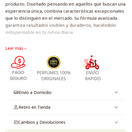
producto. Diseñado pensando en aquellos que buscan una
experiencia única, combina características excepcionales
que lo distinguen en el mercado. Su fórmula avanzada
garantiza resultados visibles y duraderos, haciéndolo
indispensable en tu rutina diaria.
Lo que hace especial a este producto es su atención al
Leer más
detalle y su eficacia comprobada, ideal para quienes
valoran la calidad. Ya sea que busques un regalo perfecto
o darte un capricho, este producto se adapta a tus
necesidades.
Ideal para uso diario, su presentación sofisticada lo
convierte en un excelente complemento para cualquier
Envío a Domicilio
ocasión. No esperes más para experimentar la diferencia.
Visita nuestro sitio para obtener más información y no te
Retiro en Tienda
pierdas la oportunidad de añadirlo a tu colección.
Cambios y Devoluciones