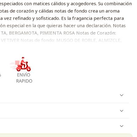
especiados con matices cálidos y acogedores. Su combinación
 notas de corazón y cálidas notas de fondo crea un aroma
 vez refinado y sofisticado. Es la fragancia perfecta para
ión especial en la que quieras hacer una declaración. Notas
NTA, BERGAMOTA, PIMIENTA ROSA Notas de Corazón:
VETIVER Notas de fondo: MUSGO DE ROBLE, ALMIZCLE,
R.