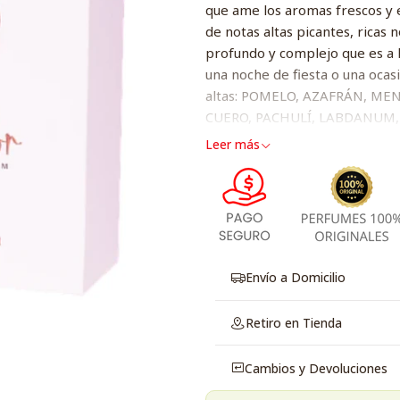
que ame los aromas frescos y 
de notas altas picantes, ricas
profundo y complejo que es a la
una noche de fiesta o una ocas
altas: POMELO, AZAFRÁN, ME
CUERO, PACHULÍ, LABDANUM, 
ÁMBARGIS, MADERA DE ÁMBA
Leer más
Envío a Domicilio
Retiro en Tienda
Cambios y Devoluciones