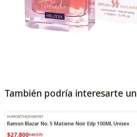
También podría interesarte un
DUMONT54
|
DUMONT
-44%
OFF
Ramon Blazar No. 5 Matiene Noir Edp 100ML Unisex
$27.800
$49.575