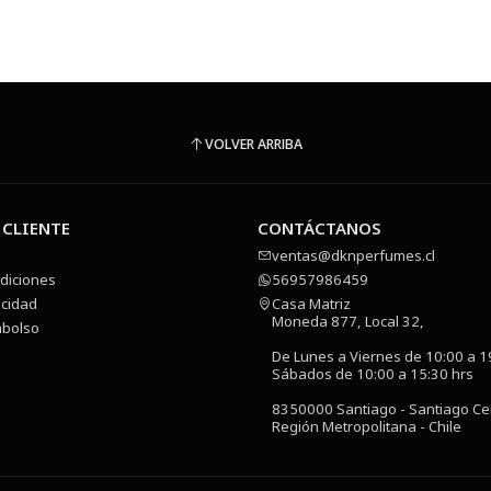
VOLVER ARRIBA
 CLIENTE
CONTÁCTANOS
ventas@dknperfumes.cl
diciones
56957986459
acidad
Casa Matriz
Moneda 877, Local 32,
mbolso
De Lunes a Viernes de 10:00 a 1
Sábados de 10:00 a 15:30 hrs
8350000 Santiago - Santiago Ce
Región Metropolitana - Chile