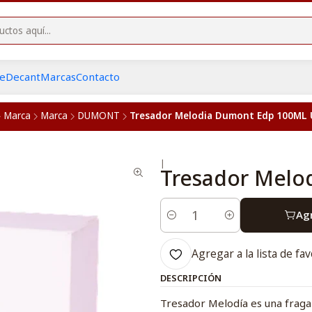
he
Decant
Marcas
Contacto
Marca
Marca
DUMONT
Tresador Melodia Dumont Edp 100ML 
|
Tresador Melo
Agr
Cantidad
Agregar a la lista de fav
DESCRIPCIÓN
Tresador Melodía es una fraga