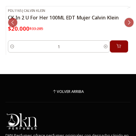
PDL1165
|
CALVIN KLEIN
-40%
OFF
CK In 2 U For Her 100ML EDT Mujer Calvin Klein
$20.000
$33.285
Cantidad
VOLVER ARRIBA
DKN Perfumes ofrece perfumes originales con despacho rápido en