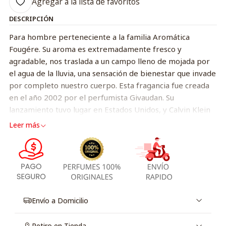
Agregar a la lista de favoritos
DESCRIPCIÓN
Para hombre perteneciente a la familia Aromática
Fougére. Su aroma es extremadamente fresco y
agradable, nos traslada a un campo lleno de mojada por
el agua de la lluvia, una sensación de bienestar que invade
por completo nuestro cuerpo. Esta fragancia fue creada
en el año 2002 por el perfumista Givaudan. Su
lanzamiento tuvo lugar en Estados Unidos, y Calvin Klein
dejó pasar un tiempo hasta su llegada a nuestro mercado.
Leer más
Está dirigido a un hombre espontáneo y natural, en
perfecta armonía y equilibrio, un perfil sensato e
irradiante de frescura. Su pirámide olfativa inicia con
notas picantes como pachulí y pimienta, las cuales le
aportan un tono chispeante a su salida. Seguidamente se
abre un corazón ligeramente más cálido, con acordes de
Envío a Domicilio
sándalo, albahaca y cardamomo, que nos dirige a un final
muy masculino y con un toque amaderado, de la maño de
Retiro en Tienda