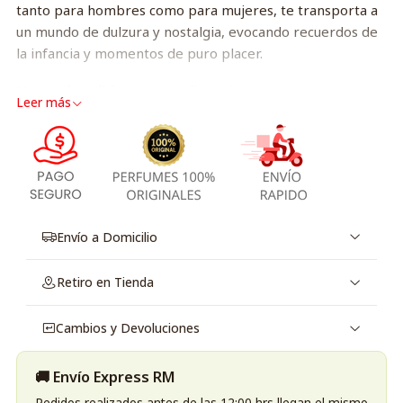
tanto para hombres como para mujeres, te transporta a
un mundo de dulzura y nostalgia, evocando recuerdos de
la infancia y momentos de puro placer.
Notas de salida:
mantequilla, azúcar
Leer más
Notas de corazón
: leche, leche con chocolate
Notas de fondo:
vainilla, almizcle blanco
Envío a Domicilio
Retiro en Tienda
Cambios y Devoluciones
🚚 Envío Express RM
Pedidos realizados antes de las 12:00 hrs llegan el mismo