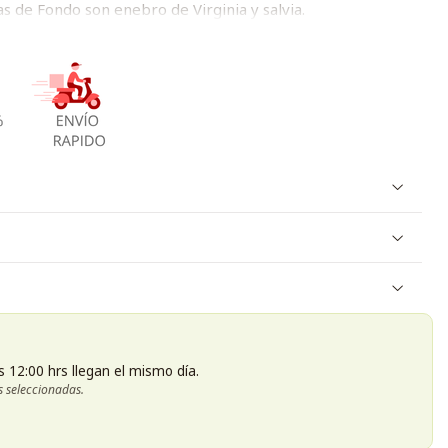
s de Fondo son enebro de Virginia y salvia.
s 12:00 hrs llegan el mismo día.
s seleccionadas.