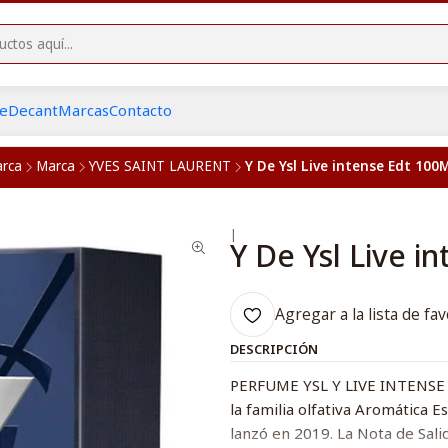
he
Decant
Marcas
Contacto
rca
Marca
YVES SAINT LAURENT
Y De Ysl Live intense Edt 10
|
Y De Ysl Live 
Agregar a la lista de fav
DESCRIPCIÓN
PERFUME YSL Y LIVE INTENSE 1
la familia olfativa Aromática 
lanzó en 2019. La Nota de Sali