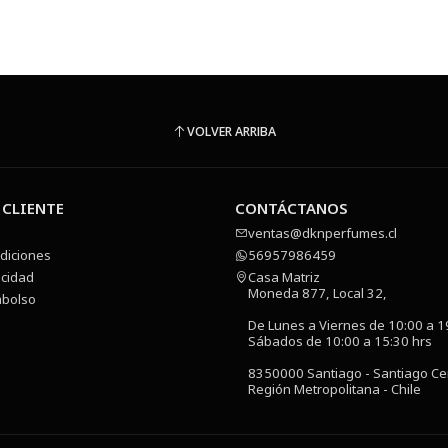
VOLVER ARRIBA
 CLIENTE
CONTÁCTANOS
ventas@dknperfumes.cl
diciones
56957986459
acidad
Casa Matriz
Moneda 877, Local 32,
mbolso
De Lunes a Viernes de 10:00 a 1
Sábados de 10:00 a 15:30 hrs
8350000 Santiago - Santiago Ce
Región Metropolitana - Chile