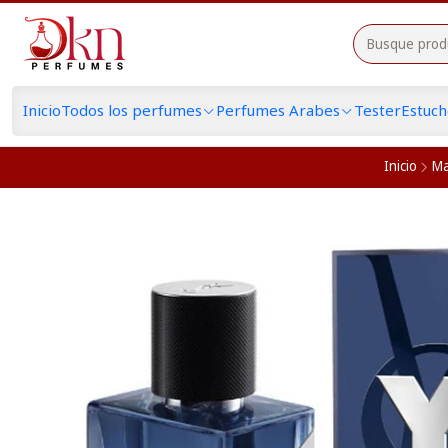
Inicio
Todos los perfumes
Perfumes Arabes
Tester
Estuc
Inicio
Ma