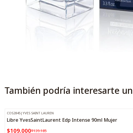
También podría interesarte un
COS2845
|
YVES SAINT LAUREN
-22%
OFF
Libre YvesSaintLaurent Edp Intense 90ml Mujer
$109.000
$139.185