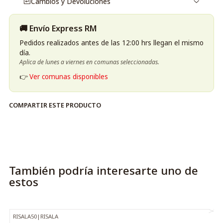
Cambios y Devoluciones
Elige Zodiac Stratos de Paris Corner y experimenta una
🚚 Envío Express RM
fragancia que logra un equilibrio perfecto entre frescura
y sofisticación, ideal para el uso diario o para eventos
Pedidos realizados antes de las 12:00 hrs llegan el mismo
día.
especiales.
Aplica de lunes a viernes en comunas seleccionadas.
👉
Ver comunas disponibles
COMPARTIR ESTE PRODUCTO
También podría interesarte uno de
estos
RISALA50
|
RISALA
-40%
OFF