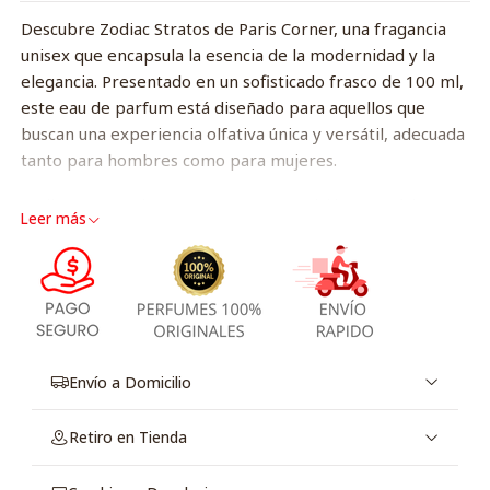
Descubre Zodiac Stratos de Paris Corner, una fragancia
unisex que encapsula la esencia de la modernidad y la
elegancia. Presentado en un sofisticado frasco de 100 ml,
este eau de parfum está diseñado para aquellos que
buscan una experiencia olfativa única y versátil, adecuada
tanto para hombres como para mujeres.
Zodiac Stratos destaca por su composición aromática
Leer más
cautivadora, que combina notas frescas y vibrantes,
perfectas para cualquier ocasión. Su aroma se despliega
en una sinfonía equilibrada que resalta la individualidad
de cada persona, convirtiéndolo en una elección ideal
para quienes desean dejar una impresión duradera.
Este perfume no solo se diferencia por su fragancia
Envío a Domicilio
extraordinaria, sino también por su presentación
elegante que refleja el estilo contemporáneo. Es una
Retiro en Tienda
adición esencial a cualquier colección de perfumes, ideal
para regalar o para disfrutar en momentos especiales.