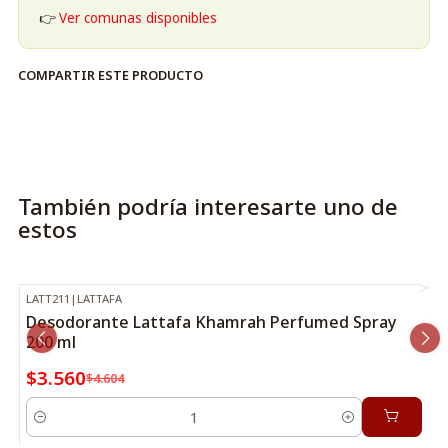
👉
Ver comunas disponibles
COMPARTIR ESTE PRODUCTO
También podría interesarte uno de
estos
LATT211
|
LATTAFA
-23%
OFF
Desodorante Lattafa Khamrah Perfumed Spray
200 ml
$3.560
$4.604
Cantidad