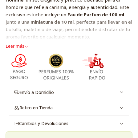
hombre que refleja carisma, energía y autenticidad. Este
exclusivo estuche incluye un
Eau de Parfum de 100 ml
junto a una
miniatura de 10 ml
, perfecta para llevar en el
bolsillo, maletín o de viaje, permitiéndote disfrutar de tu
aroma favorito en cualquier momento.
Leer más
K by Dolce & Gabbana destaca por su carácter moderno y
masculino, combinando frescura mediterránea con una
base cálida y sofisticada. Su composición está pensada
para quienes buscan un aroma distinguido, duradero y
lleno de personalidad.
Salida:
cítricos frescos y bayas de enebro.
Envío a Domicilio
Corazón:
geranio, lavanda y salvia.
Fondo:
cedro, vetiver y pachulí.
Retiro en Tienda
Cambios y Devoluciones