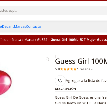
he
Decant
Marcas
Contacto
Inicio
Marca
Marca
GUESS
Guess Girl 100ML EDT Mujer Guess
|
Guess Girl 100
5.0
1 reseña
Agregar a la lista de fav
DESCRIPCIÓN
Guess Girl De Guess es una frag
Girl se lanzó en 2013. La Nari