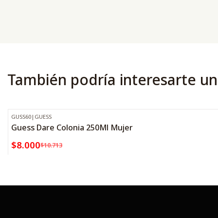
También podría interesarte un
GUSS60
|
GUESS
-25%
OFF
Guess Dare Colonia 250Ml Mujer
$8.000
$10.713