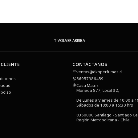
VOLVER ARRIBA
 CLIENTE
CONTÁCTANOS
ventas@dknperfumes.cl
diciones
56957986459
acidad
Casa Matriz
Moneda 877, Local 32,
mbolso
De Lunes a Viernes de 10:00 a 1
Sábados de 10:00 a 15:30 hrs
8350000 Santiago - Santiago Ce
Región Metropolitana - Chile