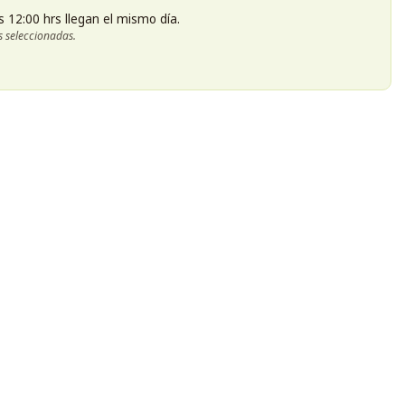
s 12:00 hrs llegan el mismo día.
s seleccionadas.