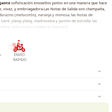
egante
sofisticación envueltos juntos en una manera que hace
e, vivaz, y embriagadora.Las Notas de Salida son champaña,
 durazno (melocotón), naranja y mimosa; las Notas de
tiaré, ylang-ylang, madreselva y jazmín de estrella; las
ioleta, haba tonka y maderas blancas.E