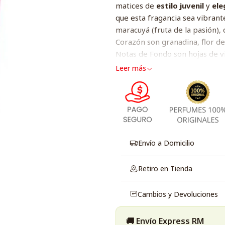
matices de
estilo juvenil
y
el
que esta fragancia sea vibrant
maracuyá (fruta de la pasión),
Corazón son granadina, flor de 
Notas de Fondo son hojas de v
Leer más
Envío a Domicilio
Retiro en Tienda
Cambios y Devoluciones
🚚 Envío Express RM