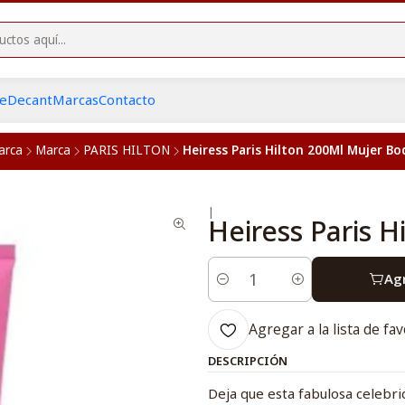
he
Decant
Marcas
Contacto
arca
Marca
PARIS HILTON
Heiress Paris Hilton 200Ml Mujer Bo
|
Heiress Paris 
Agr
Cantidad
Agregar a la lista de fav
DESCRIPCIÓN
Deja que esta fabulosa celebri