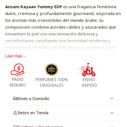
Ansam Kayaan Yummy EDP
es una fragancia femenina
dulce, cremosa y profundamente gourmand, inspirada en
los aromas más irresistibles del mundo árabe. Su
composición combina acordes cálidos y azucarados que
envuelven la piel con una sensación deliciosa y
reconfortante, resaltando una feminidad moderna y
encantadora. Versátil y fácil de llevar, es perfecta tanto
para el día como para la noche, adaptándose a todas las
Leer más
temporadas del año gracias a su equilibrio entre dulzor,
calidez y suavidad. Como toda creación de
Ansam
Perfumes
, destaca por su estilo oriental contemporáneo,
su alta concentración y una estela adictiva que no pasa
desapercibida.
Envío a Domicilio
Notas de la fragancia:
Salida:
Acordes dulces y afrutados
Retiro en Tienda
Corazón:
Crema gourmand y matices florales suaves
Fondo:
Vainilla cálida y maderas suaves