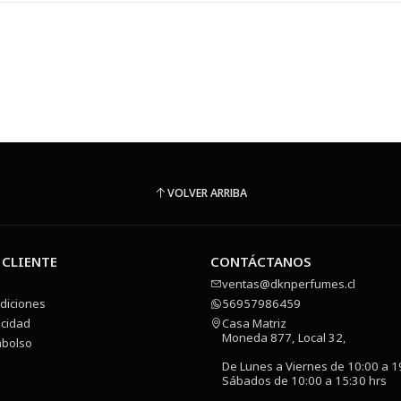
VOLVER ARRIBA
 CLIENTE
CONTÁCTANOS
ventas@dknperfumes.cl
diciones
56957986459
acidad
Casa Matriz
Moneda 877, Local 32,
mbolso
De Lunes a Viernes de 10:00 a 1
Sábados de 10:00 a 15:30 hrs