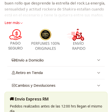
buen rollo que desprende la estrella del rock.La energía,
sensualidad y actitud rockera de Shakira estallan cuando
está en el escenario y tiene la guitarra entre sus maños.
Su música suena por todas partes y todos se sienten
Leer más
atraídos por el buen rollo que desprende la estrella del
rock.
Envío a Domicilio
Retiro en Tienda
Cambios y Devoluciones
🚚 Envío Express RM
Pedidos realizados antes de las 12:00 hrs llegan el mismo
día.