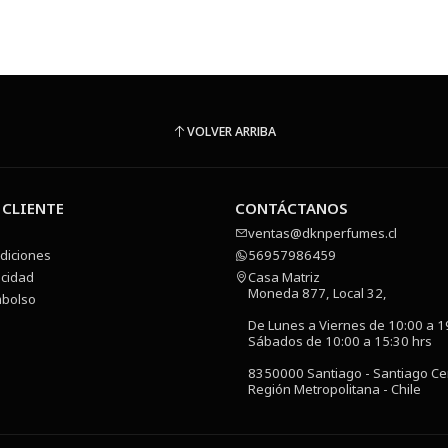
VOLVER ARRIBA
 CLIENTE
CONTÁCTANOS
ventas@dknperfumes.cl
diciones
56957986459
acidad
Casa Matriz
Moneda 877, Local 32,
mbolso
De Lunes a Viernes de 10:00 a 1
Sábados de 10:00 a 15:30 hrs
8350000 Santiago - Santiago Ce
Región Metropolitana - Chile